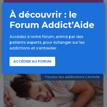
Découvrir
À découvrir : le
Forum Addict’Aide
Accédez à notre forum, animé par des
patients experts, pour échanger sur les
addictions et s’entraider.
À lire aussi
ACCÉDER AU FORUM
Toutes les addictions / Article