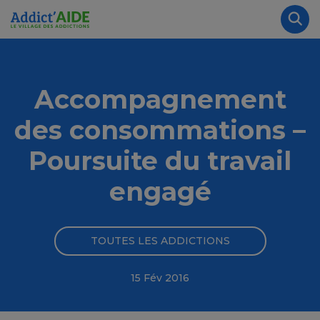
Aller au contenu principal
Panneau de gestion des cookies
Rec
Accompagnement
des consommations –
Poursuite du travail
engagé
TOUTES LES ADDICTIONS
15 Fév 2016