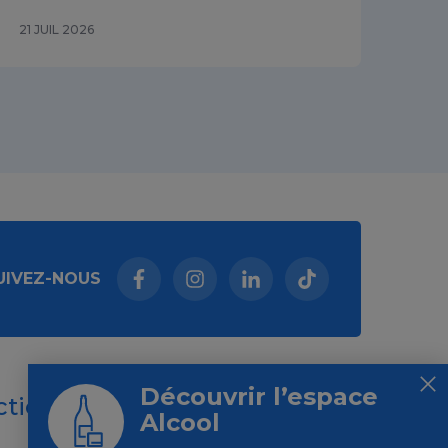
21 JUIL 2026
15 J
UIVEZ-NOUS
Facebook (nouvelle fenêtre)
Instagram (nouvelle fenêtre)
Linkedin (nouvelle fenêt
Tiktok (nouvelle 
Découvrir l’espace
ctions
Alcool