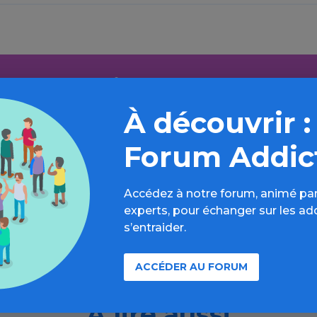
Aller plus loin sur l’espace Alcool
À découvrir :
formations, parcours d’évaluations, bonnes pratiques, F
annuaires, ressources, actualités...
Forum Addic
Découvrir
Accédez à notre forum, animé par
experts, pour échanger sur les ad
s’entraider.
ACCÉDER AU FORUM
À lire aussi