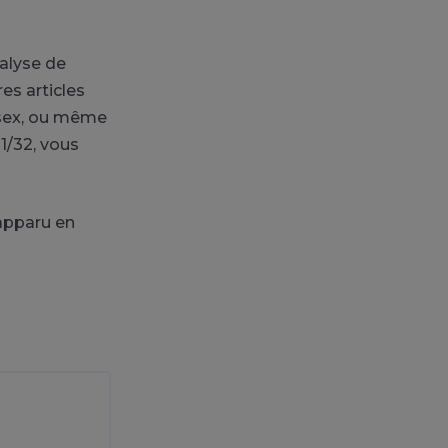
alyse de
es articles
emsex, ou même
1/32, vous
apparu en