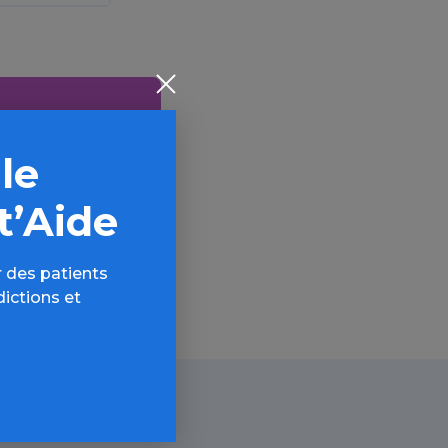
 le
AQ,
t’Aide
 des patients
dictions et