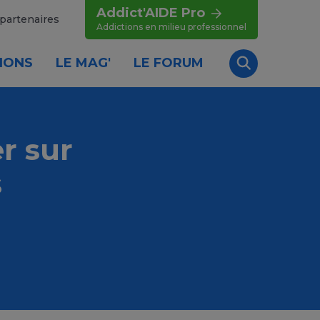
Addict'AIDE Pro
partenaires
Addictions en milieu professionnel
IONS
LE MAG'
LE FORUM
Recherche
r sur
s