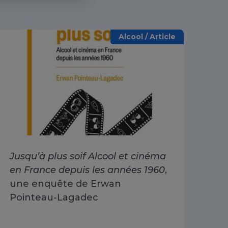
Alcool / Article
Jusqu’à plus soif Alcool et cinéma
Alc
en France depuis les années 1960
,
dri
une enquête de Erwan
Go
Pointeau-Lagadec
ad
Sa