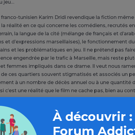
u jeu…
 franco-tunisien Karim Dridi revendique la fiction même s
à la réalité en ce qui concerne les comédiens, recrutés e
terrain, la langue de la cité (mélange de français et d’ar
 et d’expressions marseillaises), le fonctionnement du t
ins et les problématiques en jeu. Il ne prétend pas fair
olence engendrée par le trafic à Marseille, mais reste plu
t femmes impliqués dans ce drame. Il veut nous rame
 de ces quartiers souvent stigmatisés et associés un p
ment à un nombre de décès annuel ou à une quantité 
i c’est une réalité que le film ne cache pas, bien au cont
us invite à nous questionner sur le déterministe social e
À découvrir :
esquelles certains jeunes atterrissent inévitablement dan
t faire vivre des familles entières ou du moins les souten
Forum Addic
t. Certains parents, comme ceux de Sofian, refusent cett