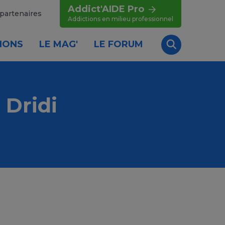
Addict'AIDE Pro
partenaires
Addictions en milieu professionnel
IONS
LE MAG'
LE FORUM
Recherche
 Dridi