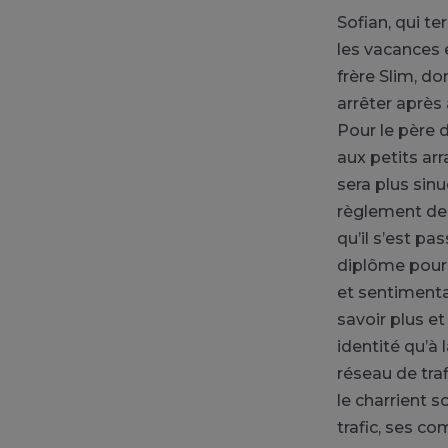
Sofian, qui t
les vacances 
frère Slim, do
arrêter après
Pour le père d
aux petits ar
sera plus sin
règlement de
qu’il s’est p
diplôme pour 
et sentimenta
savoir plus et
identité qu’à l
réseau de tra
le charrient s
trafic, ses c