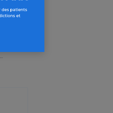
 du gâteau.
 des patients
dictions et
abis est
es du trafic
a Cité aux
 présentés
in ici pour
budget. Il est
e…