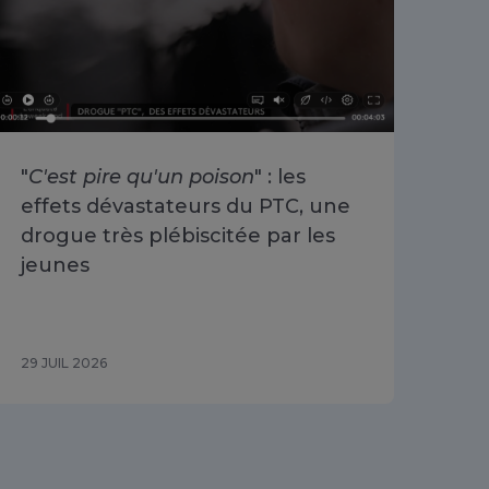
"
C'est pire qu'un poison
" : les
«
O
effets dévastateurs du PTC, une
se 
drogue très plébiscitée par les
Cha
jeunes
du 
29 JUIL 2026
29 J