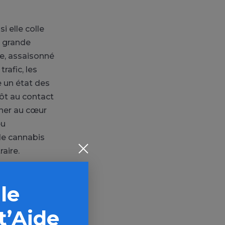
i elle colle
n grande
abe, assaisonné
rafic, les
e un état des
tôt au contact
ner au cœur
eu
de cannabis
raire.
n jeu, sur les
 le
s le trafic,
ir
t’Aide
e fatalité et