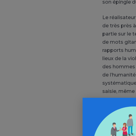
son épingle d
Le réalisateur
de très près 
partie sur le 
de mots gitans
rapports huma
lieux de la vi
des hommes e
de l’humanité
systématique
saisie, même s
Karim Dridi no
raisons pour l
trafic qui peu
financièremen