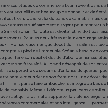
ermine ses études de commerce à Lyon, revient dans sa 
et y est accueilli avec beaucoup de bonheur et de fierté
nt il est très proche, vit lui du trafic de cannabis mais c
 avoir amasser suffisamment d’argent pour monter un b
e Slim et Sofian, “la route est droite“ et ne doit pas lais
rangements. Pour les deux frères et leur entourage amica
ueux… Malheureusement, au début du film, Slim est tué 
 compte au pied de l‘immeuble. Sofian a besoin de co
assé pour faire son deuil et décide d’abandonner ses étu
venger son frère aîné. Au grand désespoir de son entou
l, il se rapproche de ses amis d’enfance du quartier pou
 atteindre le meurtrier de son frère, dont il ne découvrira
a fin. Il finit par se faire embaucher et intègre au bas de l
fic de cannabis. Même s’il dénote un peu dans ce milieu
ouvent, et qu’il a du mal à supporter la violence engendr
ompétences commerciales et son intelligence lui permett