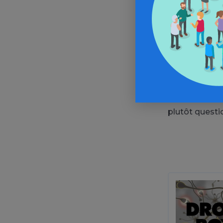
l’argent “mal
En aucun cas 
valorisée dan
compris, invit
perspectives 
comme un Eldo
eux des palace
plutôt questi