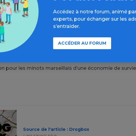
honnêtement“ gagné, mais d’autres réclament leur part
Accédez à notre forum, animé par
experts, pour échanger sur les ad
l’économie souterraine que représente le trafic de cann
s’entraider.
s ce film. L’ensemble des protagonistes, parties prenant
ent Sofian à reprendre ses études et à fuir ce milieu et l
ACCÉDER AU FORUM
limitées. La vie et l’environnement du deal ne sont pas
rado, surtout pour les petites mains du trafic. On est lo
s et des voitures de luxe croisées dans les films à gros 
on pour les minots marseillais d’une économie de survi
Source de l'article : Drogbox
» en savoir plus