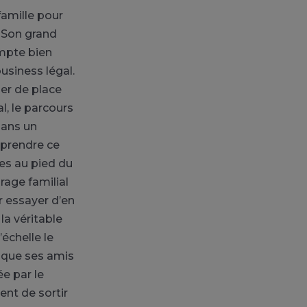
famille pour
. Son grand
ompte bien
usiness légal.
ser de place
l, le parcours
dans un
mprendre ce
des au pied du
rage familial
r essayer d’en
 la véritable
’échelle le
, que ses amis
ée par le
ent de sortir