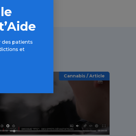
 le
t’Aide
 des patients
dictions et
Cannabis / Article