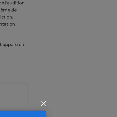
e l’audition
stème de
ction.
ntation
st apparu en