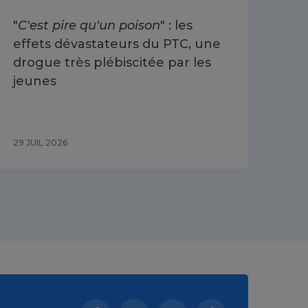
"
C'est pire qu'un poison
" : les
«
O
effets dévastateurs du PTC, une
se 
drogue très plébiscitée par les
Cha
jeunes
du 
29 JUIL 2026
29 J