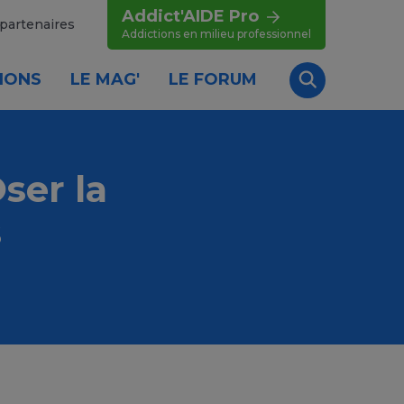
Addict'AIDE Pro
partenaires
Addictions en milieu professionnel
IONS
LE MAG'
LE FORUM
Recherche
ser la
s