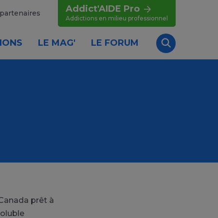
Addict'AIDE Pro
partenaires
Addictions en milieu professionnel
IONS
LE MAG'
LE FORUM
Recherche
 Canada prêt à
soluble