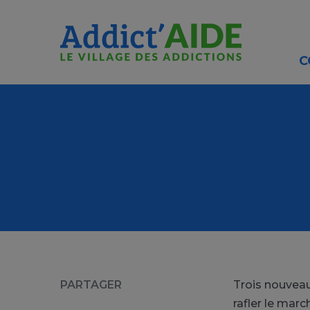
Aller au contenu principal
Panneau de gestion des cookies
C
PARTAGER
Trois nouveau
rafler le marc