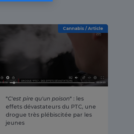
Cannabis / Article
"
C'est pire qu'un poison
" : les
«
O
effets dévastateurs du PTC, une
se 
drogue très plébiscitée par les
Cha
jeunes
du 