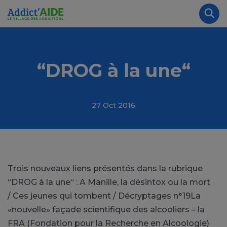
Aller au contenu principal
Panneau de gestion des cookies
Rec
“DROG à la une“
27 Oct 2016
Trois nouveaux liens présentés dans la rubrique
“DROG à la une“ : A Manille, la désintox ou la mort
/ Ces jeunes qui tombent / Décryptages n°19La
«nouvelle» façade scientifique des alcooliers – la
FRA (Fondation pour la Recherche en Alcoologie)