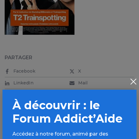
PARTAGER
Facebook
X
LinkedIn
Mail
SMS
WhatsApp
À découvrir : le
Forum Addict’Aide
Accédez à notre forum, animé par des