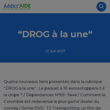
Aller au contenu principal
Panneau de gestion des cookies
Rec
“DROG à la une“
12 Juil 2017
Quatre nouveaux liens présentés dans la rubrique
“DROG à la une“ : Le paquet à 10 eurosstoppera-t-il
la clope ? / Dépendances N°69 : Sexe / Comment la
Colombie est redevenue le plus garnd dealer du
monde / Sortie DVD : T2 Trainspotting, un film de