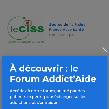
Source de l'article :
France Asso Santé
» en savoir plus
À découvrir : le
Aller plus loin sur
Forum Addict’Aide
l’espace Autres drogues
Accédez à notre forum, animé par des
Informations, parcours d’évaluations,
patients experts, pour échanger sur les
bonnes pratiques, FAQ, annuaires,
addictions et s’entraider.
ressources, actualités...