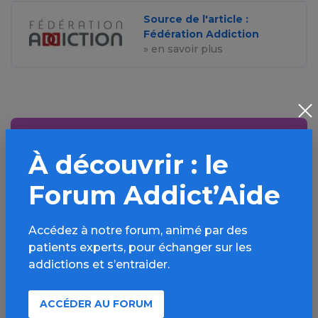
Source de l'article :
Fédération Addiction
» en savoir plus
Aller plus loin sur
À découvrir : le
l’espace Alcool
Forum Addict’Aide
Informations, parcours d’évaluations,
bonnes pratiques, FAQ, annuaires,
Accédez à notre forum, animé par des
ressources, actualités...
patients experts, pour échanger sur les
addictions et s’entraider.
Découvrir
ACCÉDER AU FORUM