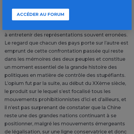
confrontant les deux visions, celle des Chinois et
celle des Anglais, comment la consommation et le
ACCÉDER AU FORUM
commerce d’un produit comme l’opium peut
influencer par la suite un récit national qui continue
à entretenir des représentations souvent erronées.
Le regard que chacun des pays porte sur l’autre est
emprunt de cette confrontation passée qui reste
dans les mémoires des deux peuples et constitue
un moment essentiel de la grande histoire des
politiques en matière de contrôle des stupéfiants.
L’opium fut par la suite, au début du XXème siècle,
le produit sur le lequel s’est focalisé tous les
mouvements prohibitionnistes d’ici et d’ailleurs, et
il n’est pas surprenant de constater que la Chine
reste une des grandes nations continuant à se
positionner, malgré les mouvements émergeants
de légalisation, sur une ligne conservatrice et donc