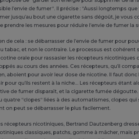
 propose de “garder son énergie pour supprimer de la fa
ible l’envie de fumer“. Il précise : “Aussi longtemps que
mer jusqu’au bout une cigarette sans dégoût, je vous co
e prendre les mesures pour réduire l’envie de fumer la su
bien de cela : se débarrasser de l’envie de fumer pour pou
 tabac, et non le contraire. Le processus est cohérent su
icotine orale pour rassasier les récepteurs nicotiniques 
oppés au cours des années. Ces récepteurs, qu’il compa
, aboient pour avoir leur dose de nicotine. Il faut donc l
r pour qu’ils restent à la niche… Les récepteurs étant al
ative de fumer disparaît, et la cigarette fumée dégoutte.
 ou quatre “clopes“ liées à des automatismes, clopes qui
nt on peut se débarrasser le plus facilement.
s récepteurs nicotiniques, Bertrand Dautzenberg dresse 
cotiniques classiques, patchs, gomme à mâcher, mais p