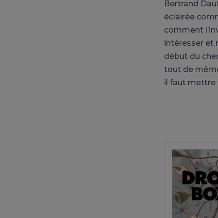
Bertrand Daut
éclairée comm
comment l’inv
intéresser et
début du chem
tout de même 
il faut mettr