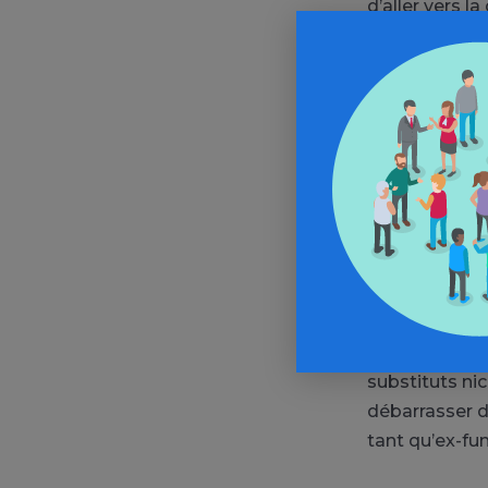
d’aller vers l
autant. “Les v
aux sceptiques
de sauter en 
dangereux… En
risque, du ta
campagnes d
Il s’agit de t
mais surtout 
nous de la me
Bien entendu, 
substituts nic
débarrasser d
tant qu’ex-f