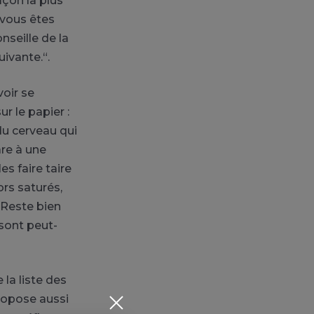
çon la plus
 vous êtes
nseille de la
ivante.“.
voir se
r le papier :
du cerveau qui
re à une
es faire taire
ors saturés,
 Reste bien
 sont peut-
la liste des
ropose aussi