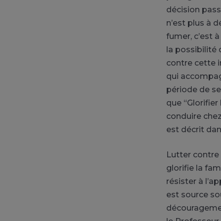
décision pas
n’est plus à d
fumer, c’est à
la possibilité
contre cette i
qui accompagn
période de se
que “Glorifier
conduire chez
est décrit dans
Lutter contre
glorifie la fam
résister à l’
est source so
découragement