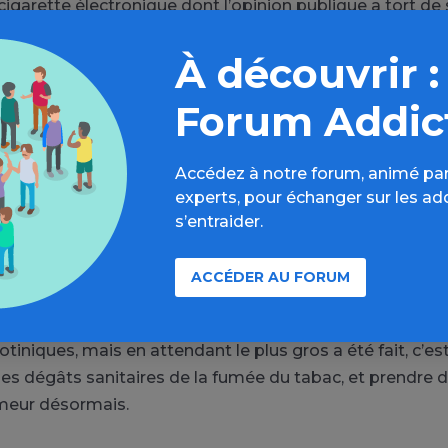
a cigarette électronique dont l’opinion publique a tort de
apoteurs m’ont appris la sortie du tabac par le plaisir.“ no
À découvrir :
 il leur suggère l’image du passager d’un avion en feu q
parachute car il a entendu dire que le saut en parachute
Forum Addic
 bref, la e-cigarette est une porte de sortie possible, 
bagisme. N’ayons pas peur, nous dit le professeur, malgr
e dénigrement…
Accédez à notre forum, animé par
experts, pour échanger sur les ad
rouver le substitut que nous convient, quitte à en associer
s’entraider.
faire très attention à ne pas être sous dosé en nicotine
ute de chien prête à aboyer.
ACCÉDER AU FORUM
il s’agira à terme, pour ceux qui le souhaitent, de se dé
otiniques, mais en attendant le plus gros a été fait, c’est
es dégâts sanitaires de la fumée du tabac, et prendre du
umeur désormais.