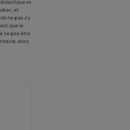
didactique et
abac, et
de ne pas s’y
est que le
à ne pas être
racle, alors