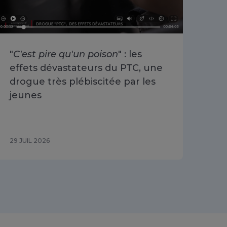
"
C'est pire qu'un poison
" : les
«
O
effets dévastateurs du PTC, une
se 
drogue très plébiscitée par les
Cha
jeunes
du 
29 JUIL 2026
29 J