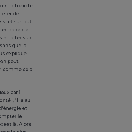
t la toxicité
rrêter de
ssi et surtout
te permanente
s et la tension
sans que la
ous explique
l’on peut
r, comme cela
eux car il
onté“, “Il a su
d’énergie et
compter le
est là. Alors