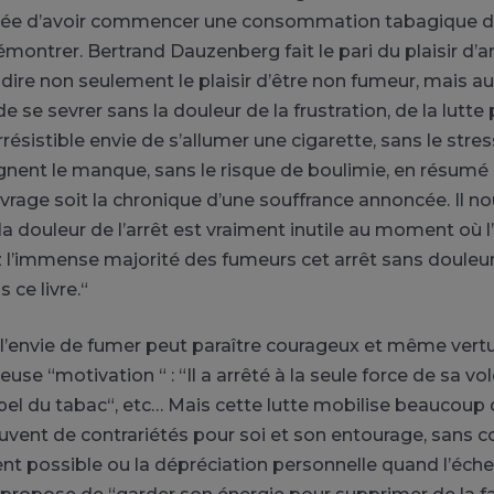
sée d’avoir commencer une consommation tabagique don
émontrer. Bertrand Dauzenberg fait le pari du plaisir d’a
 dire non seulement le plaisir d’être non fumeur, mais au
 de se sevrer sans la douleur de la frustration, de la lut
rrésistible envie de s’allumer une cigarette, sans le stres
ent le manque, sans le risque de boulimie, en résumé 
vrage soit la chronique d’une souffrance annoncée. Il n
 la douleur de l’arrêt est vraiment inutile au moment où 
 l’immense majorité des fumeurs cet arrêt sans douleu
 ce livre.“
 l’envie de fumer peut paraître courageux et même vertu
euse “motivation “ : “Il a arrêté à la seule force de sa vol
appel du tabac“, etc… Mais cette lutte mobilise beaucoup 
uvent de contrariétés pour soi et son entourage, sans 
 possible ou la dépréciation personnelle quand l’échec 