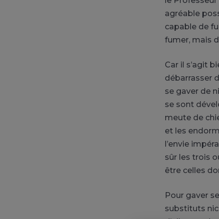
le Professeur
agréable poss
capable de fu
fumer, mais d
Car il s’agit 
débarrasser du
se gaver de n
se sont dével
meute de chien
et les endormi
l’envie impér
sûr les trois
être celles do
Pour gaver se
substituts ni