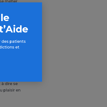
 se méfier
us dit-il, et
 le
ui refuserait
 pouvait être
t’Aide
à moindre
é toutes les
 des patients
dictions et
 plusieurs,
. Souvenons-
barrasser des
 à dire se
 plaisir en