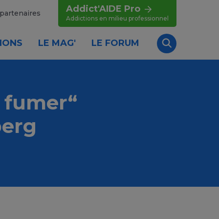
Addict'AIDE Pro
partenaires
Addictions en milieu professionnel
IONS
LE MAG'
LE FORUM
Recherche
de fumer“
berg