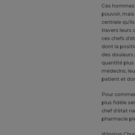
Ces hommes d’
pouvoir, mais
centrale qu’i
travers leurs
ces chefs d’é
dont la positi
des douleurs 
quantité plus
médecins, leur
patient et do
Pour commence
plus fidèle s
chef d’état n
pharmacie ple
Winston Churc