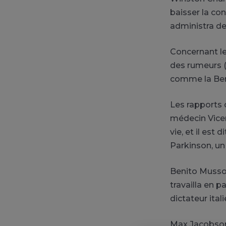
baisser la co
administra d
Concernant le
des rumeurs (
comme la Ben
Les rapports 
médecin Vicen
vie, et il est
Parkinson, un
Benito Mussol
travailla en 
dictateur ital
Max Jacobson