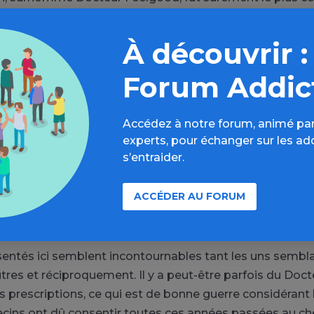
hefs d’état car il accompagna John Fitzgerald Kennedy
onnalités tout aussi connues. Atteint de la maladie d’Ad
À découvrir :
oulagé de ses douleurs par un médecin aux prescriptio
ues, ou autres psychotropes, très large…
Forum Addic
e, gros fumeur et gros buveur, se méfiait lui de tout le
Accédez à notre forum, animé par
ecins. Il dut malgré tout faire confiance au Docteur Vla
experts, pour échanger sur les ad
ui craignait à tout moment d’être exécuté pour empo
s’entraider.
 c’est le docteur Li Zhisui qui sacrifia sa vie personnelle
ACCÉDER AU FORUM
rvice de Mao Zedong, grand consommateur de barbituri
 consommateur de sexe. Sa plus grande hantise : être 
entés ici semblent incontournables tant les uns sembla
tres et réciproquement. Il y a peut-être parfois du Doc
s prescriptions, ce qui est de bonne guerre considérant l
ins ont dû consentir toutes ces années passées au che