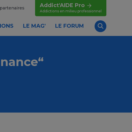
Addict'AIDE Pro
partenaires
Addictions en milieu professionnel
IONS
LE MAG'
LE FORUM
Recherche
nnance“