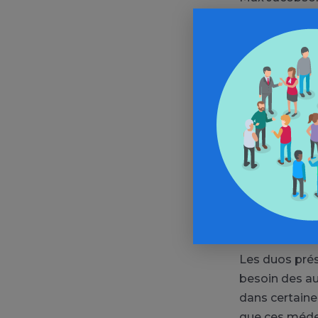
médecins de c
d’autres pers
Kennedy fut s
amphétaminiq
Joseph Stalin
aussi des méd
Vinogradov q
Pour terminer,
mettre au se
surtout grand
Les duos prés
besoin des au
dans certaine
que ces médec