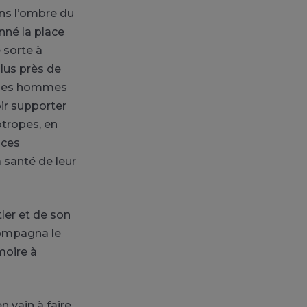
ns l’ombre du
nné la place
 sorte à
lus près de
c des hommes
oir supporter
otropes, en
 ces
a santé de leur
ler et de son
ccompagna le
moire à
 vain à faire