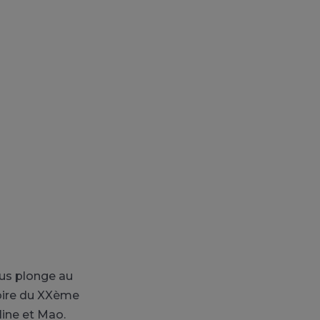
ous plonge au
stoire du XXème
aline et Mao.