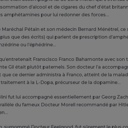
nsommation d’alcool et de cigares du chef d’état britann
es amphétamines pour lui redonner des forces…
 Maréchal Pétain et son médecin Bernard Ménétrel, ce 
plus que des écrits) qui parlent de prescription d’amp
zédrine ou l’éphédrine…
qu’entretenait Franscisco Franco Bahamonte avec son t
te Gil était plutôt paternels. Son docteur l’a accompag
 dit que ce dernier administra à Franco, atteint de la mala
 traitement à la L-Dopa, précurseur de la dopamine…
ini fut lui accompagné essentiellement par Georg Zach
parallèle du fameux Docteur Morell recommandé par Hitl
ien…
, surnommé Docteur Feelgood, fut sûrement le plus c