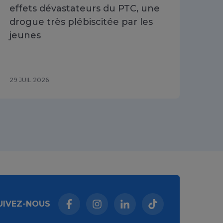
effets dévastateurs du PTC, une
se 
drogue très plébiscitée par les
Cha
jeunes
du 
29 JUIL 2026
29 J
UIVEZ-NOUS
Facebook (nouvelle fenêtre)
Instagram (nouvelle fenêtre)
Linkedin (nouvelle fenêt
Tiktok (nouvelle 