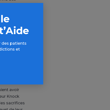
 mais aussi
dison,
 le
ns
t’Aide
 monde, donc
 des patients
dimir
dictions et
isonnement…
 pour se
ques, mais
impuissant…
ient avoir
teur Knock
es sacrifices
vet de leur