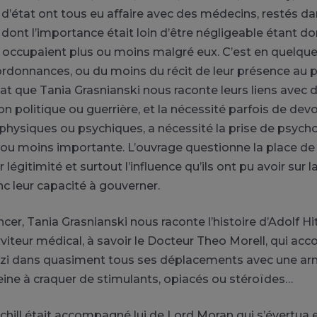
état ont tous eu affaire avec des médecins, restés da
 dont l’importance était loin d’être négligeable étant do
ls occupaient plus ou moins malgré eux. C’est en quelque
 ordonnances, ou du moins du récit de leur présence au p
tat que Tania Grasnianski nous raconte leurs liens ave
on politique ou guerrière, et la nécessité parfois de dev
physiques ou psychiques, a nécessité la prise de psych
 ou moins importante. L’ouvrage questionne la place de
 légitimité et surtout l’influence qu’ils ont pu avoir sur l
nc leur capacité à gouverner.
r, Tania Grasnianski nous raconte l’histoire d’Adolf Hit
erviteur médical, à savoir le Docteur Theo Morell, qui a
azi dans quasiment tous ses déplacements avec une ar
ine à craquer de stimulants, opiacés ou stéroïdes…
hill était accompagné lui de Lord Moran qui s’évertua en