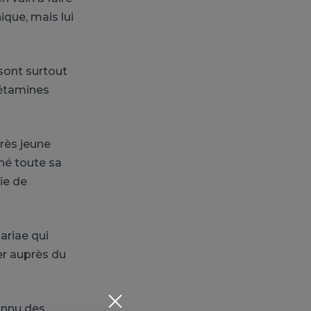
ique, mais lui
sont surtout
hétamines
rès jeune
né toute sa
die de
ariae qui
er auprès du
onnu des