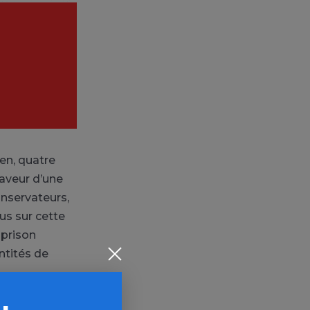
en, quatre
faveur d’une
onservateurs,
dus sur cette
 prison
ntités de
ace les aidera