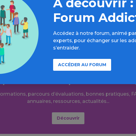
À découvrir :
ira un traitement
», a déclaré Nicholas Wilkinson, porte-
Forum Addic
iste au Parlement.
Accédez à notre forum, animé par
experts, pour échanger sur les ad
s’entraider.
ACCÉDER AU FORUM
r plus loin sur l’espace Autres dr
formations, parcours d’évaluations, bonnes pratiques, F
annuaires, ressources, actualités...
Découvrir