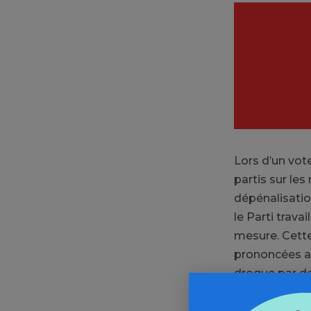
Lors d’un vot
partis sur les
dépénalisatio
le Parti trava
mesure. Cette
prononcées ac
drogue par de
«
La majorité 