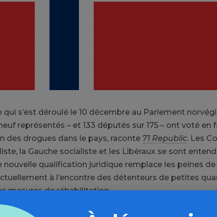
e qui s’est déroulé le 10 décembre au Parlement norvégi
 neuf représentés – et 133 députés sur 175 – ont voté en 
n des drogues dans le pays, raconte
71 Republic
. Les C
illiste, la Gauche socialiste et les Libéraux se sont enten
 nouvelle qualification juridique remplace les peines de
tuellement à l’encontre des détenteurs de petites qua
s mesures de réhabilitation.
arrêtera de punir des gens qui se battent, mais à la pl