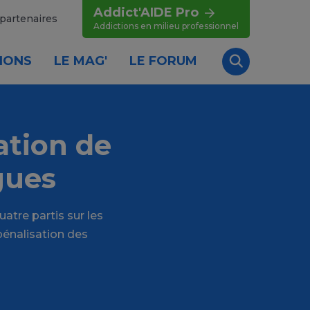
Addict'AIDE Pro
partenaires
Addictions en milieu professionnel
IONS
LE MAG'
LE FORUM
Recherche
ation de
gues
atre partis sur les
pénalisation des