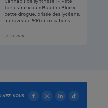
Cannabis de synthèse : « Pète
Poi
ton crâne » ou « Buddha Blue » :
les
cette drogue, prisée des lycéens,
dis
a provoqué 500 intoxications
202
26 JUIN 2026
16 J
UIVEZ-NOUS
Facebook (nouvelle fenêtre)
Instagram (nouvelle fenêtre)
Linkedin (nouvelle fenêt
Tiktok (nouvelle 