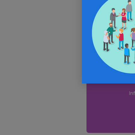
et leur fourn
Gauche Social
Alle
In