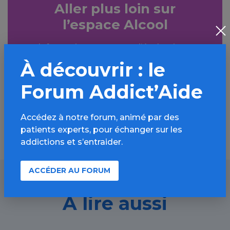
Aller plus loin sur
l’espace Alcool
Informations, parcours d’évaluations,
bonnes pratiques, FAQ, annuaires,
À découvrir : le
ressources, actualités...
Forum Addict’Aide
Découvrir
Accédez à notre forum, animé par des
patients experts, pour échanger sur les
addictions et s’entraider.
ACCÉDER AU FORUM
À lire aussi