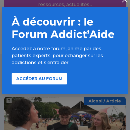
ressources, actualités...
À découvrir : le
Découvrir
Forum Addict’Aide
Accédez à notre forum, animé par des
patients experts, pour échanger sur les
addictions et s’entraider.
À lire aussi
ACCÉDER AU FORUM
Alcool / Article