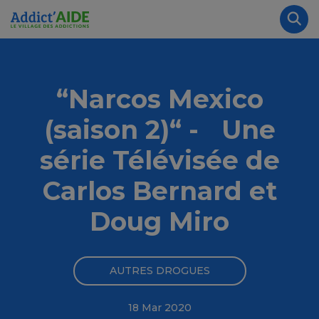
Aller au contenu principal
Panneau de gestion des cookies
Rec
“Narcos Mexico
(saison 2)“ - Une
série Télévisée de
Carlos Bernard et
Doug Miro
AUTRES DROGUES
18 Mar 2020