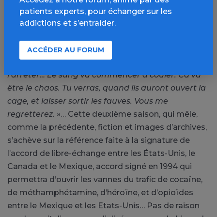
attendra le Mexique dès le début des années 90.
patients experts, pour échanger sur les
Félix Gallardo vient de se faire arrêter et annonce à
addictions et s’entraider.
l’agent de la DEA qui a passé la saison à tenter de
le neutraliser, les réjouissances à venir :
« Une
ACCÉDER AU FORUM
avalanche de merde arrive. Personne ne pourra
l’arrêter… Le sang va commencer à couler. Ca va
être le chaos. Tu verras, quand ils auront ouvert la
cage, et laisser sortir les fauves. Vous me
regretterez. »
… Cette deuxième saison, qui mêle,
comme la précédente, fiction et images d’archives,
s’achève sur la référence faite à la signature de
l’accord de libre-échange entre les États-Unis, le
Canada et le Mexique, accord signé en 1994 qui
permettra d’ouvrir les vannes du trafic de cocaïne,
de méthamphétamine, d’héroïne, et d’opioïdes
entre le Mexique et les Etats-Unis… Pas de raison