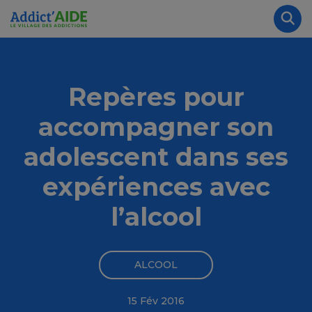
Aller au contenu principal
Panneau de gestion des cookies
Rec
Repères pour
accompagner son
adolescent dans ses
expériences avec
l’alcool
ALCOOL
15 Fév 2016