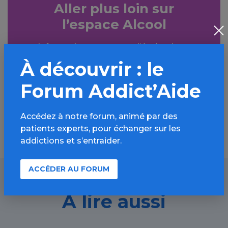
Aller plus loin sur
l’espace Alcool
Informations, parcours d’évaluations,
bonnes pratiques, FAQ, annuaires,
À découvrir : le
ressources, actualités...
Forum Addict’Aide
Découvrir
Accédez à notre forum, animé par des
patients experts, pour échanger sur les
addictions et s’entraider.
ACCÉDER AU FORUM
À lire aussi