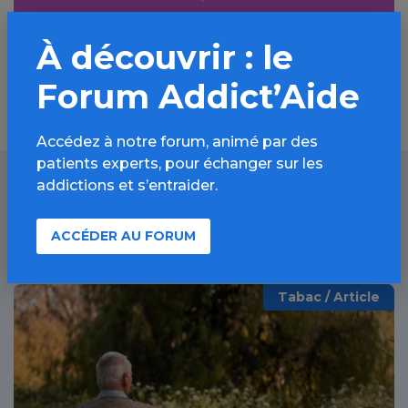
Découvrir
À découvrir : le
Forum Addict’Aide
Accédez à notre forum, animé par des
patients experts, pour échanger sur les
addictions et s’entraider.
À lire aussi
ACCÉDER AU FORUM
Tabac / Article