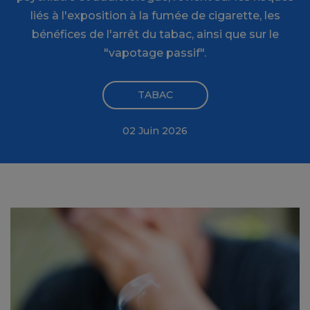
liés à l'exposition à la fumée de cigarette, les
bénéfices de l'arrêt du tabac, ainsi que sur le
"vapotage passif".
TABAC
02 Juin 2026