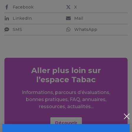
Facebook
X
LinkedIn
Mail
SMS
WhatsApp
Aller plus loin sur
l’espace Tabac
Informations, parcours d’évaluations,
bonnes pratiques, FAQ, annuaires,
ressources, actualités...
Découvrir