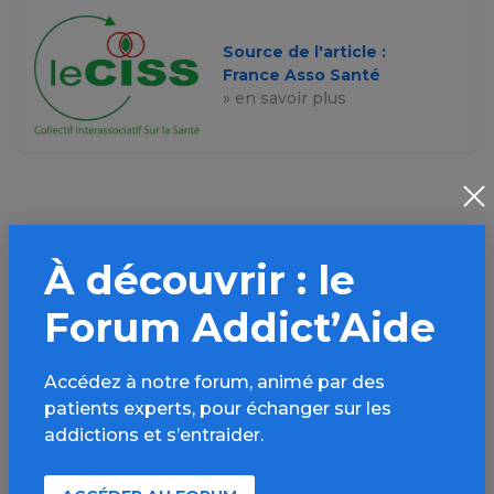
Source de l'article :
France Asso Santé
» en savoir plus
À découvrir : le
Aller plus loin sur
l’espace Tabac
Forum Addict’Aide
Informations, parcours d’évaluations,
Accédez à notre forum, animé par des
bonnes pratiques, FAQ, annuaires,
patients experts, pour échanger sur les
ressources, actualités...
addictions et s’entraider.
Découvrir