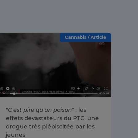
Cannabis / Article
"
C'est pire qu'un poison
" : les
«
O
effets dévastateurs du PTC, une
se 
drogue très plébiscitée par les
Cha
jeunes
du 