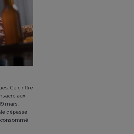
es. Ce chiffre
onsacré aux
19 mars.
nale dépasse
ent consommé