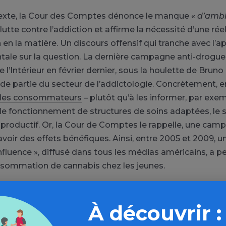
exte, la Cour des Comptes dénonce le manque «
d’ambi
lutte contre l’addiction et affirme la nécessité d’une réel
 en la matière. Un discours offensif qui tranche avec l’
le sur la question. La dernière campagne anti-drogue,
e l’Intérieur en février dernier, sous la houlette de Bruno 
ande partie du secteur de l’addictologie. Concrètement, e
r les consommateurs
– plutôt qu’à les informer, par exem
t le fonctionnement de structures de soins adaptées, le 
-productif. Or, la Cour de Comptes le rappelle, une cam
voir des effets bénéfiques. Ainsi, entre 2005 et 2009, u
nfluence », diffusé dans tous les médias américains, a pe
nsommation de cannabis chez les jeunes.
les addictions et les prendre en c
À découvrir :