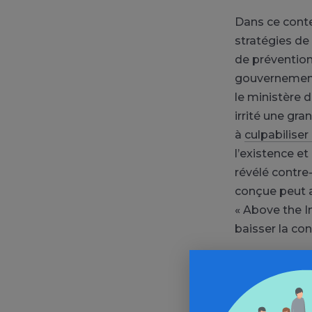
Dans ce cont
stratégies de 
de prévention
gouvernementa
le ministère d
irrité une gr
à
culpabilise
l’existence e
révélé contre
conçue peut a
« Above the I
baisser la co
Déceler 
très tôt