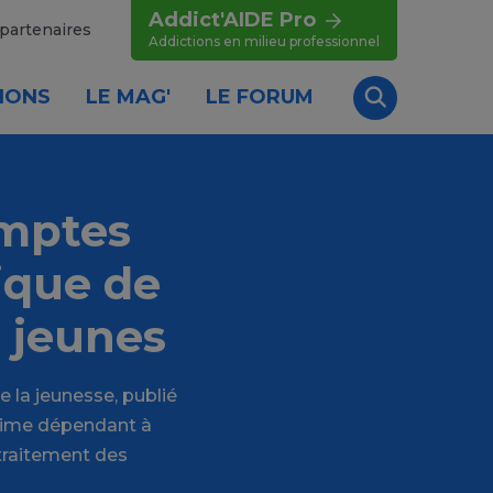
Addict'AIDE Pro
partenaires
Addictions en milieu professionnel
IONS
LE MAG'
LE FORUM
Recherche
omptes
ique de
s jeunes
 la jeunesse, publié
stime dépendant à
 traitement des