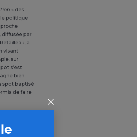
tion
» des
le politique
approche
 diffusée par
Retailleau, a
n visant
ple, sur
spot s’est
pagne bien
n spot baptisé
rmis de faire
harge
 le