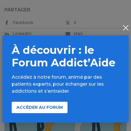
PARTAGER
Facebook
X
LinkedIn
Mail
SMS
WhatsApp
À découvrir : le
Forum Addict’Aide
ALLER PLUS LOIN
Accédez à notre forum, animé par des
patients experts, pour échanger sur les
addictions et s’entraider.
ACCÉDER AU FORUM