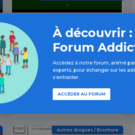
À découvrir :
Forum Addic
Accédez à notre forum, animé par
Parution des REFERENTIELS
experts, pour échanger sur les ad
infirmiers et IPA en addictologie
s’entraider.
ACCÉDER AU FORUM
04 MAR 2020
Autres drogues / Brochure