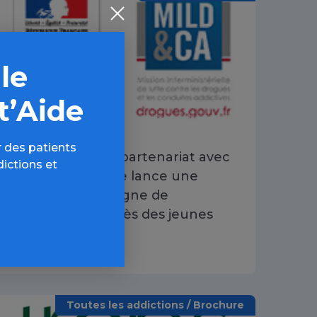
 le
t’Aide
 des patients
La MILDECA en partenariat avec
dictions et
Bayard Jeunesse lance une
nouvelle campagne de
prévention auprès des jeunes
09 JAN 2020
Toutes les addictions / Brochure