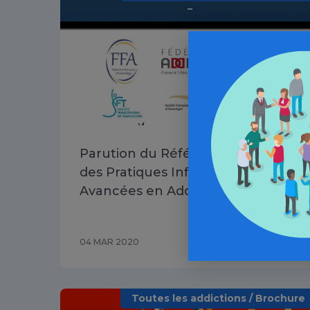
Parution du Référentiel National
des Pratiques Infirmières
Avancées en Addictologie
04 MAR 2020
Toutes les addictions / Brochure