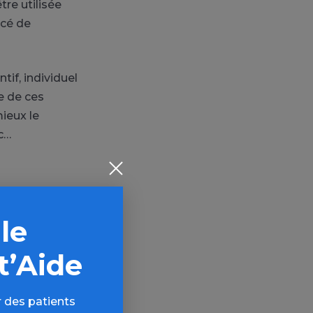
tre utilisée
acé de
tif, individuel
ge de ces
mieux le
tc…
 le
t’Aide
s
 des patients