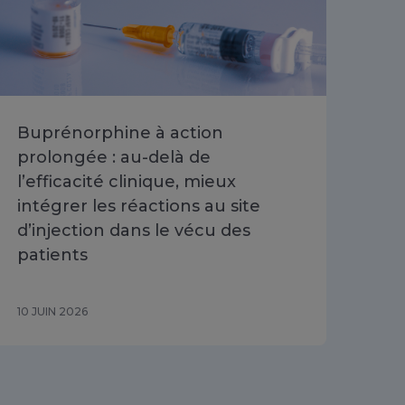
Buprénorphine à action
Or
prolongée : au-delà de
dix
l’efficacité clinique, mieux
fen
intégrer les réactions au site
am
d’injection dans le vécu des
patients
10 JUIN 2026
19 M