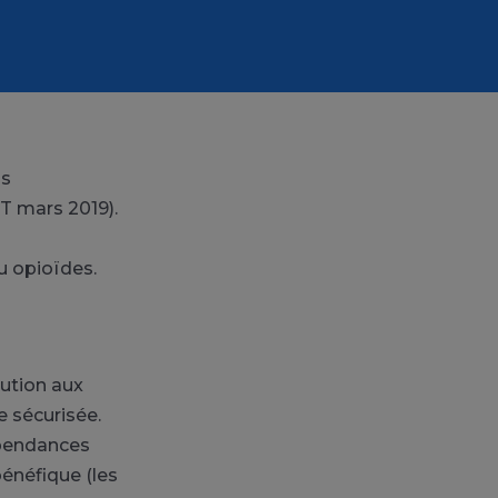
ns
T mars 2019).
 opioïdes.
ution aux
 sécurisée.
épendances
bénéfique (les