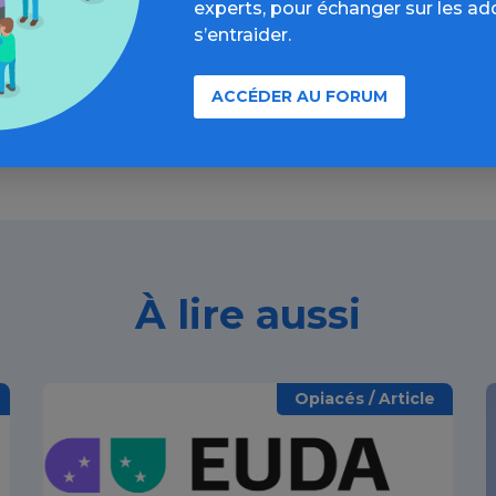
formations, parcours d’évaluations, bonnes pratiques, F
experts, pour échanger sur les ad
annuaires, ressources, actualités...
s’entraider.
Découvrir
ACCÉDER AU FORUM
À lire aussi
Opiacés / Article