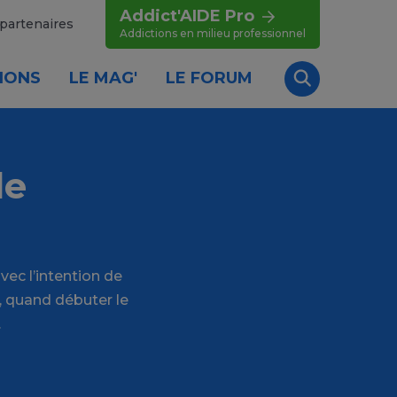
Addict'AIDE Pro
partenaires
Addictions en milieu professionnel
IONS
LE MAG'
LE FORUM
Recherche
de
ec l’intention de
e, quand débuter le
.