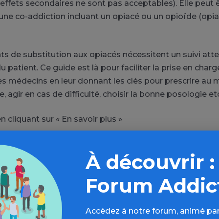
 effets secondaires ne sont pas acceptables). Elle peut ê
’une co-addiction incluant un opiacé ou un opioïde (opi
s de substitution aux opiacés nécessitent un suivi atten
u patient. Ce guide est là pour faciliter la prise en char
les médecins en leur donnant les clés pour prescrire au 
 agir en cas de difficulté, choisir la bonne posologie e
en cliquant sur « En savoir plus »
À découvrir :
Forum Addic
Aller plus loin sur l’espace Opiacé
Accédez à notre forum, animé par