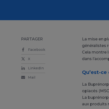
PARTAGER
La mise en pl
généralistes 
Facebook
Cela montre l
dans l’accom
X
LinkedIn
Qu’est-ce 
Mail
La Buprénorp
opiacés (MSO)
La buprénorph
aux produits 