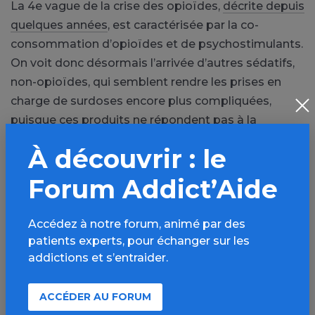
La 4e vague de la crise des opioïdes,
décrite depuis
quelques années
, est caractérisée par la co-
consommation d’opioïdes et de psychostimulants.
On voit donc désormais l’arrivée d’autres sédatifs,
non-opioïdes, qui semblent rendre les prises en
charge de surdoses encore plus compliquées,
puisque ces produits ne répondent pas à la
naloxone.
À découvrir : le
A suivre…
Forum Addict’Aide
En savoir plus :
www.jamanetwork.com
.
Accédez à notre forum, animé par des
patients experts, pour échanger sur les
addictions et s’entraider.
PARTAGER
ACCÉDER AU FORUM
Facebook
X