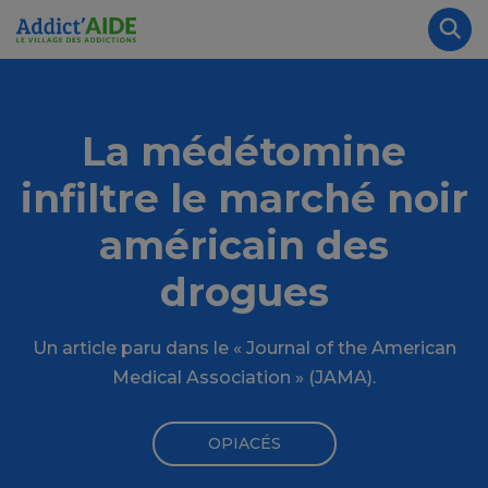
Aller au contenu principal
Panneau de gestion des cookies
Rec
La médétomine
infiltre le marché noir
américain des
drogues
Un article paru dans le « Journal of the American
Medical Association » (JAMA).
OPIACÉS