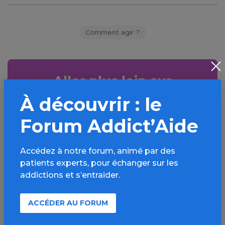
Comment agir ?
Aller plus loin sur
l’espace Alcool
À découvrir : le
Informations, parcours d’évaluations,
Forum Addict’Aide
bonnes pratiques, FAQ, annuaires,
ressources, actualités...
Accédez à notre forum, animé par des
patients experts, pour échanger sur les
Découvrir
addictions et s’entraider.
ACCÉDER AU FORUM