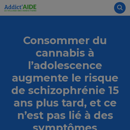
Aller au contenu principal
Panneau de gestion des cookies
Rec
Consommer du
cannabis à
l’adolescence
augmente le risque
de schizophrénie 15
ans plus tard, et ce
n’est pas lié à des
symptômes