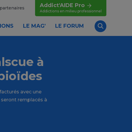
Addict'AIDE Pro
partenaires
Addictions en milieu professionnel
IONS
LE MAG'
LE FORUM
Recherche
lscue à
pioïdes
facturés avec une
 seront remplacés à