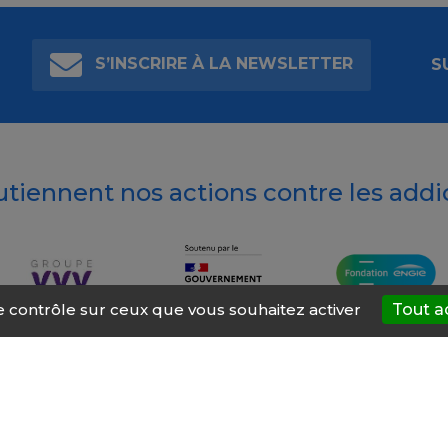
S’INSCRIRE À LA NEWSLETTER
S
outiennent nos actions contre les addi
le contrôle sur ceux que vous souhaitez activer
Tout a
t’AIDE
À propos
Mentions légales
Nous contacter
Site ré