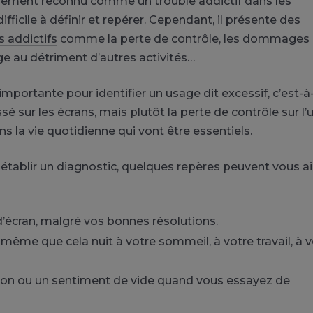
llement reconnu comme un trouble addictif dans les
difficile à définir et repérer. Cependant, il présente des
s addictifs
comme la perte de contrôle, les dommages
ge au détriment d’autres activités…
importante pour identifier un usage dit excessif, c’est-à
ssé sur les écrans, mais plutôt la perte de contrôle sur l
s la vie quotidienne qui vont être essentiels.
r établir un diagnostic, quelques repères peuvent vous a
’écran, malgré vos bonnes résolutions.
 même que cela nuit à votre sommeil, à votre travail, à 
tation ou un sentiment de vide quand vous essayez de