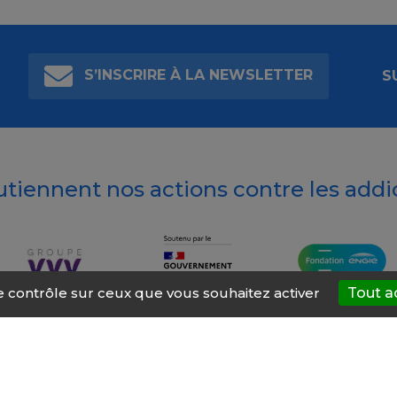
S’INSCRIRE À LA NEWSLETTER
S
outiennent nos actions contre les addi
le contrôle sur ceux que vous souhaitez activer
Tout a
t’AIDE
À propos
Mentions légales
Nous contacter
Site ré