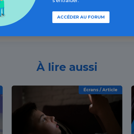
s’entraider.
Découvrir
ACCÉDER AU FORUM
À lire aussi
Écrans / Article