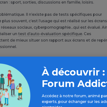
an : sport, sorties, discussions en famille, loisirs.
blématique. Il n’existe pas de tests spécifiques pour
plus souvent, c’est l’usage qui est réalisé sur les écrans 
e, réseaux sociaux, cyberpornographie…qui est évalué. Ain
éaliser un
test d’auto-évaluation spécifique
. Ces
nt de mieux situer son rapport aux écrans et de repére
ssionnel.
À découvrir :
Forum Addic
loin sur l’espace Écrans
rs d’évaluations, bonnes pratiques, FAQ,
Accédez à notre forum, animé par
s, ressources, actualités...
experts, pour échanger sur les ad