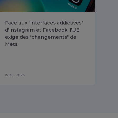
Face aux "interfaces addictives"
Si 
d'Instagram et Facebook, l'UE
l’a
exige des "changements" de
co
Meta
15 JUIL 2026
03 J