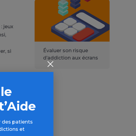
: jeux
si,
Évaluer son risque
r, si
d’addiction aux écrans
 le
t’Aide
 des patients
dictions et