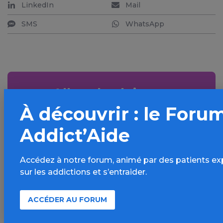
LinkedIn
Mail
SMS
WhatsApp
Aller plus loin sur
l’espace Cannabis
À découvrir : le Foru
Addict’Aide
Informations, parcours d’évaluations,
bonnes pratiques, FAQ, annuaires,
ressources, actualités...
Accédez à notre forum, animé par des patients ex
sur les addictions et s’entraider.
Découvrir
ACCÉDER AU FORUM