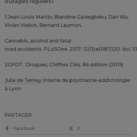
d’usagers
réguliers1
.
1 Jean-Louis Martin, Blandine
Gadegbeku
, Dan Wu,
Vivian
Viallon
, Bernard
Laumon
.
Cannabis,
alcohol
and fatal
road
accidents.
PLoSOne
.
2017;
12
(11)
:
e0187320
.
doi
:
10
2OFDT
:
Drogues
, Chiffres Clés, 8è édition
(2019)
Julia de
Ternay
,
interne de psychiatrie-addictologie
à Lyon
PARTAGER
Facebook
X