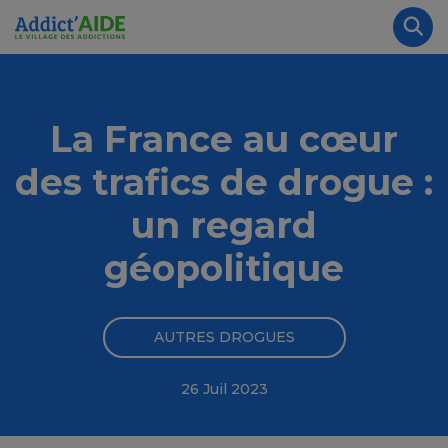
Aller au contenu principal
Panneau de gestion des cookies
Rec
La France au cœur
des trafics de drogue :
un regard
géopolitique
AUTRES DROGUES
26 Juil 2023