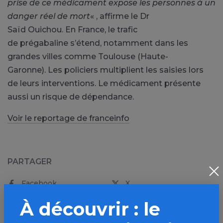
prise de ce médicament expose les personnes à un
danger réel de mort
« , affirme le Dr
Saïd Ouichou.
En France, le trafic
de prégabaline s’étend, notamment dans les
grandes villes comme Toulouse (Haute-
Garonne).
Les policiers multiplient les saisies lors
de leurs interventions.
Le médicament présente
aussi un risque de dépendance.
Voir le reportage de franceinfo
PARTAGER
Facebook
X
LinkedIn
Mail
À découvrir : le
SMS
WhatsApp