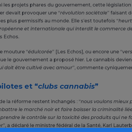
i les projets phares du gouvernement, cette législatio
er devait provoquer une “
révolution sociétale
” faisant 
les plus permissifs au monde. Elle s’est toutefois “
heurt
uropéenne et internationale qui interdit le commerce 
s Echos.
ne mouture “
édulcorée
” [Les Echos], ou encore une “
ver
que le gouvernement a proposé hier. Le cannabis deviendr
i doit être cultivé avec amour
”, commente cyniquemen
ilotes et “
clubs cannabis
”
de la réforme restent inchangés : “
nous voulons mieux p
attre le marché noir et faire baisser la criminalité liée
prendre le contrôle sur la toxicité des produits qui ne f
r
”, a déclaré le ministre fédéral de la Santé, Karl Lauterb