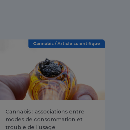
Cannabis / Article scientifique
Cannabis : associations entre
Évo
modes de consommation et
lié
trouble de l’usage
ado