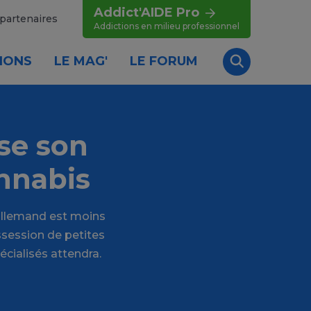
Addict'AIDE Pro
partenaires
Addictions en milieu professionnel
IONS
LE MAG'
LE FORUM
Recherche
sse son
annabis
 allemand est moins
ssession de petites
cialisés attendra.