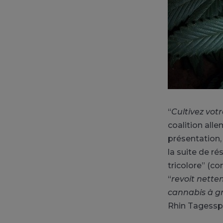
“
Cultivez vot
coalition alle
présentation, 
la suite de r
tricolore” (c
“
revoit nette
cannabis à g
Rhin Tagesspi