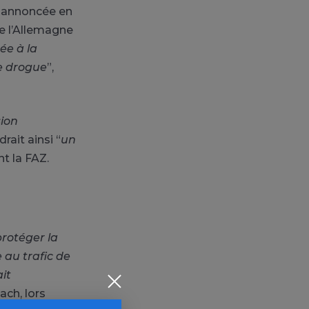
n annoncée en
de l’Allemagne
ée à la
de drogue
”,
sion
ait ainsi “
un
t la FAZ.
rotéger la
 au trafic de
ait
ach, lors