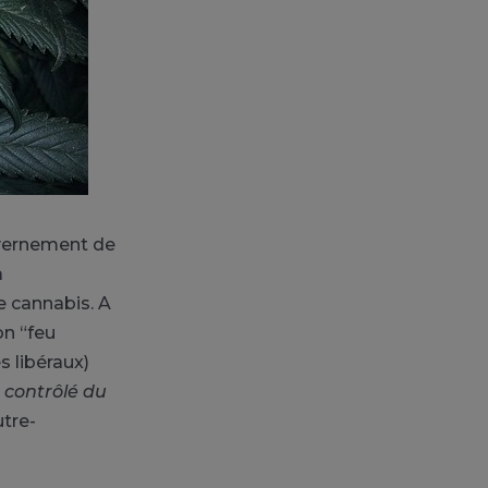
uvernement de
a
le cannabis. A
ion “feu
 libéraux)
 contrôlé du
utre-