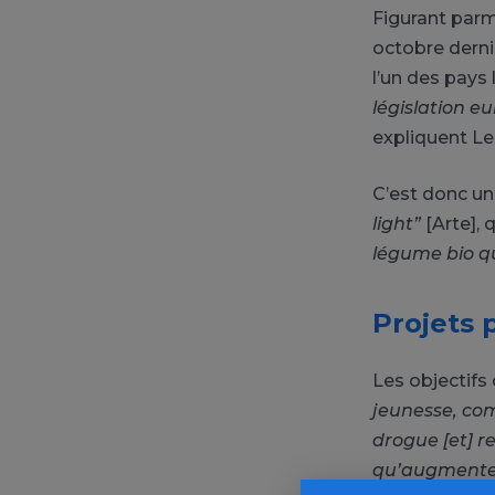
Figurant parm
octobre derni
l’un des pays 
législation e
expliquent Le
C’est donc u
light”
[Arte], 
légume bio qu
Projets p
Les objectifs 
jeunesse, comb
drogue [et] re
qu’augmente