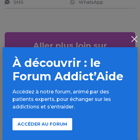
SMS
WhatsApp
Aller plus loin sur
l’espace Autres drogues
À découvrir : le
Informations, parcours d’évaluations,
Forum Addict’Aide
bonnes pratiques, FAQ, annuaires,
ressources, actualités...
Accédez à notre forum, animé par des
patients experts, pour échanger sur les
Découvrir
addictions et s’entraider.
ACCÉDER AU FORUM