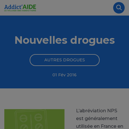
Aller au contenu principal
Panneau de gestion des cookies
Rec
Nouvelles drogues
AUTRES DROGUES
01 Fév 2016
L’abréviation NPS
est généralement
utilisée en France en