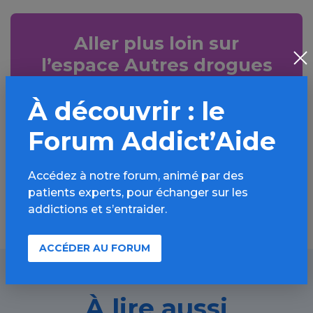
Aller plus loin sur
l’espace Autres drogues
Informations, parcours d’évaluations,
À découvrir : le
bonnes pratiques, FAQ, annuaires,
ressources, actualités...
Forum Addict’Aide
Découvrir
Accédez à notre forum, animé par des
patients experts, pour échanger sur les
addictions et s’entraider.
ACCÉDER AU FORUM
À lire aussi