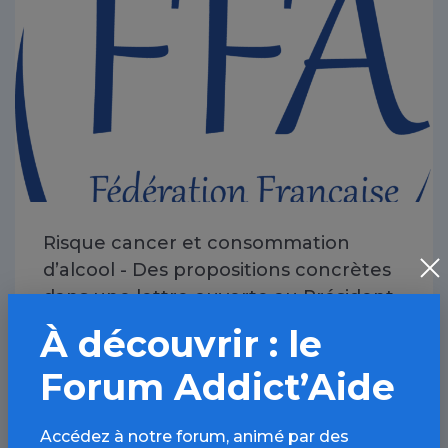
Risque cancer et consommation
d’alcool - Des propositions concrètes
dans une lettre ouverte au Président
de la République
À découvrir : le
19 JUIN 2021
Forum Addict’Aide
Accédez à notre forum, animé par des