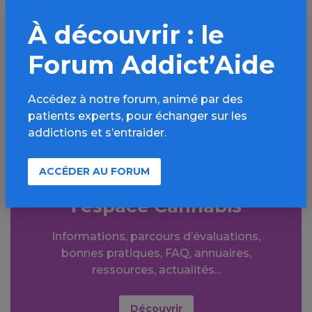
PARTAGER
À découvrir : le
Facebook
X
Forum Addict’Aide
LinkedIn
Mail
SMS
WhatsApp
Accédez à notre forum, animé par des
patients experts, pour échanger sur les
addictions et s’entraider.
ACCÉDER AU FORUM
Aller plus loin sur
l’espace Cannabis
Informations, parcours d’évaluations,
bonnes pratiques, FAQ, annuaires,
ressources, actualités...
Découvrir