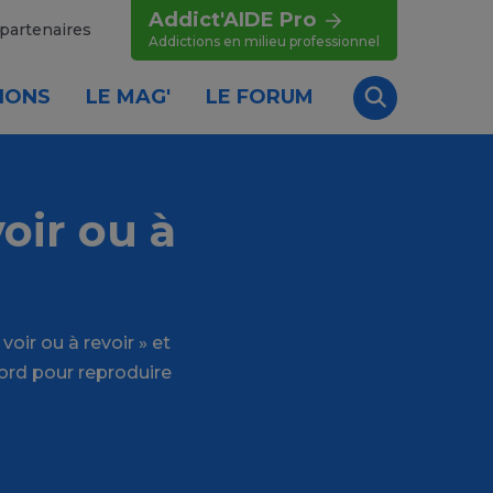
Addict'AIDE Pro
partenaires
Addictions en milieu professionnel
IONS
LE MAG'
LE FORUM
Recherche
oir ou à
oir ou à revoir » et
cord pour reproduire