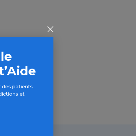
ogues
 le
AQ,
t’Aide
 des patients
dictions et