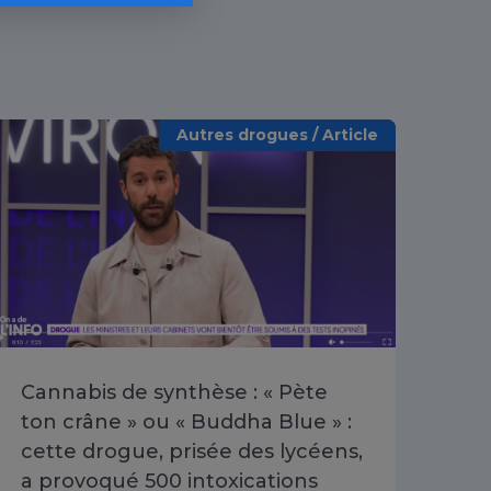
Autres drogues / Article
Cannabis de synthèse : « Pète
Poi
ton crâne » ou « Buddha Blue » :
les
cette drogue, prisée des lycéens,
dis
a provoqué 500 intoxications
202