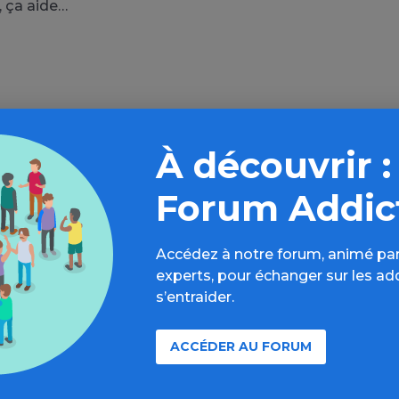
, ça aide…
r plus loin sur l’espace Autres dr
À découvrir :
formations, parcours d’évaluations, bonnes pratiques, F
Forum Addic
annuaires, ressources, actualités...
Accédez à notre forum, animé par
Découvrir
experts, pour échanger sur les ad
s’entraider.
ACCÉDER AU FORUM