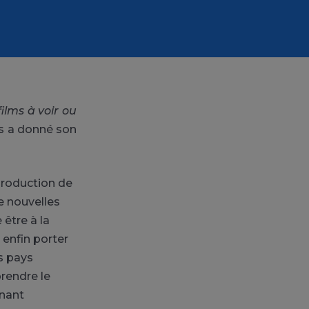
films à voir ou
s a donné son
 production de
e nouvelles
 être à la
 enfin porter
es pays
rendre le
nnant