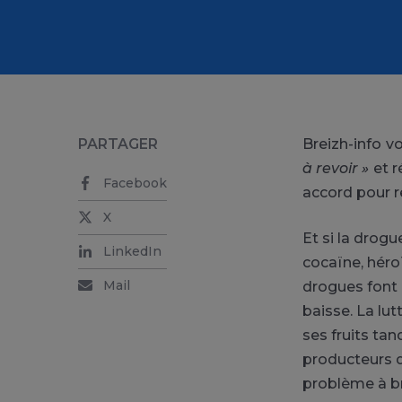
PARTAGER
Breizh-info 
à revoir »
et r
Facebook
accord pour r
X
Et si la drogu
LinkedIn
cocaïne, héro
Mail
drogues font 
baisse. La lu
ses fruits tan
producteurs 
problème à b