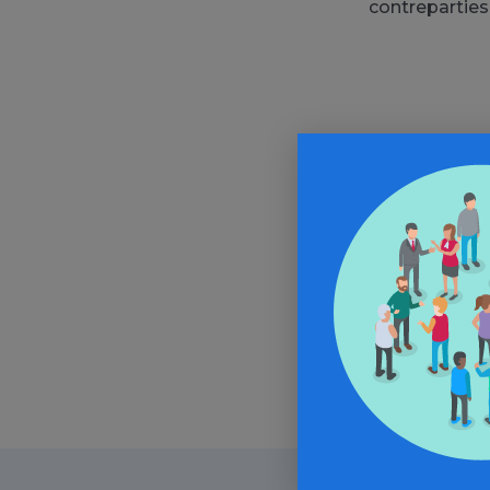
contreparties
Alle
In