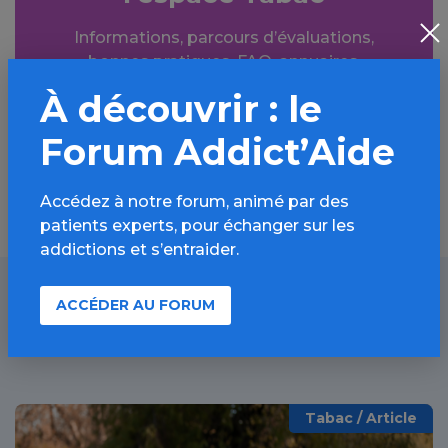
Informations, parcours d’évaluations,
bonnes pratiques, FAQ, annuaires,
ressources, actualités...
À découvrir : le
Forum Addict’Aide
Découvrir
Accédez à notre forum, animé par des
patients experts, pour échanger sur les
addictions et s’entraider.
ACCÉDER AU FORUM
À lire aussi
Tabac / Article