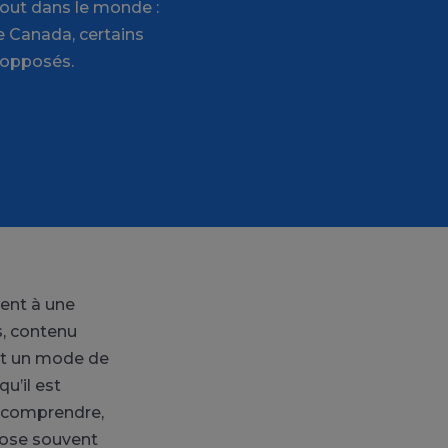
tout dans le monde :
le Canada, certains
 opposés.
ment à une
s, contenu
nt un mode de
u’il est
r comprendre,
 pose souvent