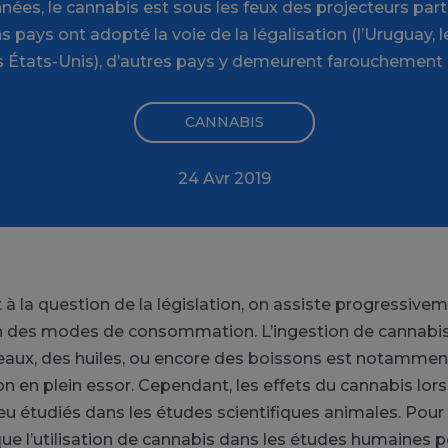
ées, le cannabis est sous les feux des projecteurs par
s pays ont adopté la voie de la légalisation (l’Uruguay, 
s États-Unis), d’autres pays y demeurent farouchement
CANNABIS
24 Avr 2019
 à la question de la législation, on assiste progressive
on des modes de consommation. L’ingestion de cannabi
eaux, des huiles, ou encore des boissons est notamme
en plein essor. Cependant, les effets du cannabis lorsq
eu étudiés dans les études scientifiques animales. Pou
r que l’utilisation de cannabis dans les études humaines