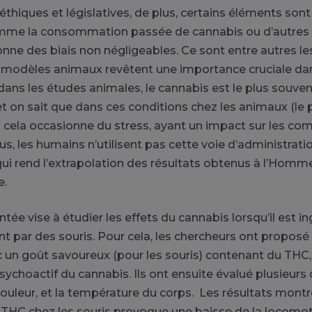
éthiques et législatives, de plus, certains éléments sont
omme la consommation passée de cannabis ou d’autres
onne des biais non négligeables. Ce sont entre autres le
s modèles animaux revêtent une importance cruciale da
dans les études animales, le cannabis est le plus souve
 et on sait que dans ces conditions chez les animaux (le
 cela occasionne du stress, ayant un impact sur les c
us, les humains n’utilisent pas cette voie d’administrati
qui rend l’extrapolation des résultats obtenus à l’Hom
e.
tée vise à étudier les effets du cannabis lorsqu’il est i
t par des souris. Pour cela, les chercheurs ont proposé 
 un goût savoureux (pour les souris) contenant du THC,
choactif du cannabis. Ils ont ensuite évalué plusieurs 
 douleur, et la température du corps. Les résultats mont
e THC chez les souris provoque une baisse de la locomot