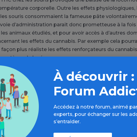
empérature corporelle. Outre les effets physiologiques, i
 les souris consommaient la fameuse pâte volontairem
e voie d’administration parait donc prometteuse à la fois
z les animaux étudiés, et pour avoir accès à d’autres d
cernant les effets du cannabis. Par exemple cela pourr
 façon plus réaliste les effets renforçateurs du cannabi
du système de la récompense.
À découvrir :
’utilisation alimentaire du cannabis était très courante au
t ses contemporains consommait le cannabis sous form
Forum Addic
 miel et à la pistache, le dawamesk, qui a inspiré not
ciels. Attendons donc de voir ce que les rats vont écrire
 cannabis.
Accédez à notre forum, animé par
experts, pour échanger sur les ad
s’entraider.