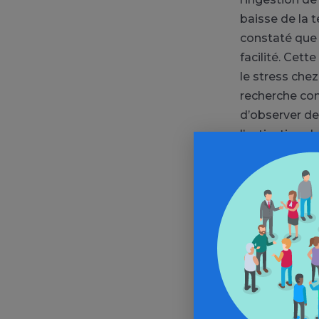
baisse de la t
constaté que
facilité. Cett
le stress che
recherche con
d’observer de
l’activation 
Pour rappel, l
Baudelaire e
aromatisée au
Paradis Artifi
l’ingestion de