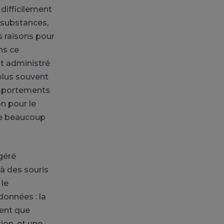
 difficilement
 substances,
s raisons pour
ns ce
nt administré
 plus souvent
omportements
on pour le
me beaucoup
ngéré
à des souris
 le
données : la
rent que
ion, et une