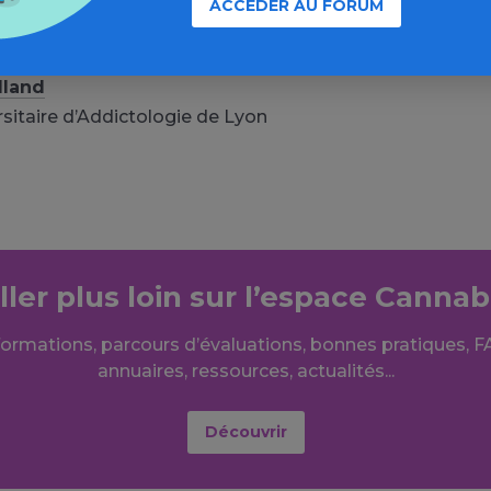
nay
ACCÉDER AU FORUM
rsitaire d’Addictologie de Lyon
lland
rsitaire d’Addictologie de Lyon
ller plus loin sur l’espace Cannab
formations, parcours d’évaluations, bonnes pratiques, F
annuaires, ressources, actualités...
Découvrir