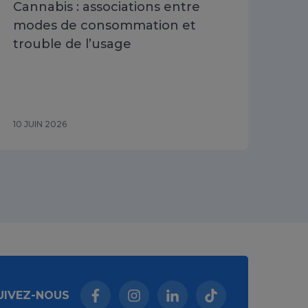
Cannabis : associations entre
Évo
modes de consommation et
lié
trouble de l’usage
ado
du
20
10 JUIN 2026
26 M
UIVEZ-NOUS
Facebook (nouvelle fenêtre)
Instagram (nouvelle fenêtre)
Linkedin (nouvelle fenêt
Tiktok (nouvelle 