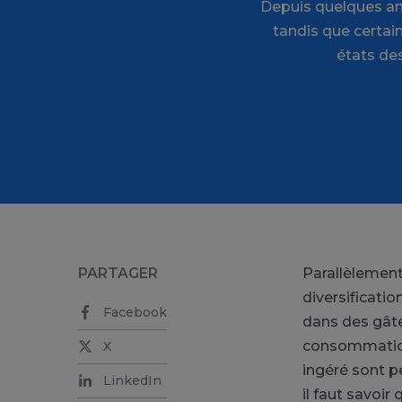
Depuis quelques ann
tandis que certain
états de
PARTAGER
Parallèlement
diversificati
Facebook
dans des gât
consommation 
X
ingéré sont p
LinkedIn
il faut savoi