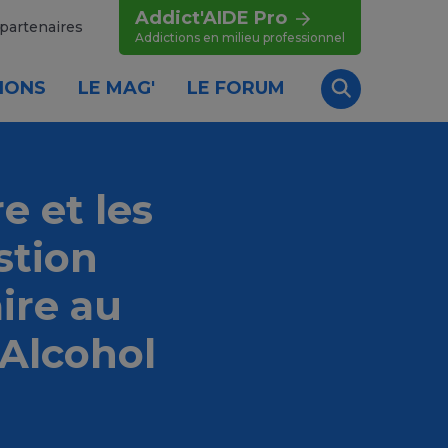
Addict'AIDE Pro
partenaires
Addictions en milieu professionnel
IONS
LE MAG'
LE FORUM
Recherche
e et les
stion
ire au
 Alcohol