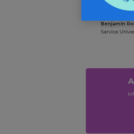
Julia de Ter
Service Unive
Benjamin Ro
Service Unive
A
In