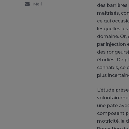
Mail
des barrières 
maitrisés, c
ce qui occasi
lesquelles le
domaine. Or, 
par injection
des rongeurs)
étudiés. De pl
cannabis, ce 
plus incertain
L’étude présen
volontairemen
une pâte avec
composant psy
motricité, la
l’ingestion d