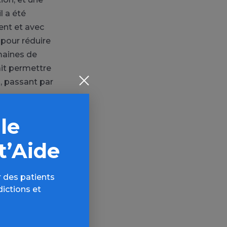
l a été
ent et avec
 pour réduire
omaines de
ait permettre
s, passant par
 le
 XIXe siècle.
e d’une pâte
t’Aide
amment les
 après
 des patients
dictions et