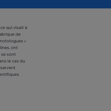
e qui visait à
fabrique de
agnotologues »
lines, ont
 se sont
ans le cas du
 servent
entifiques