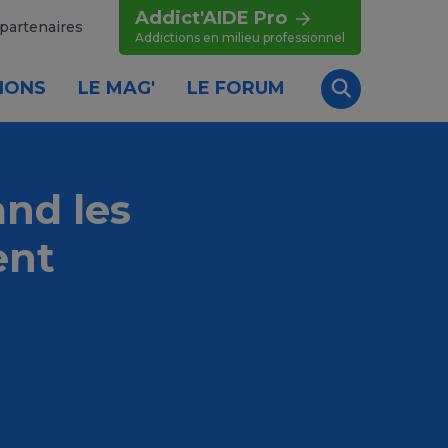
Addict'AIDE Pro
partenaires
Addictions en milieu professionnel
IONS
LE MAG'
LE FORUM
Recherche
and les
ent