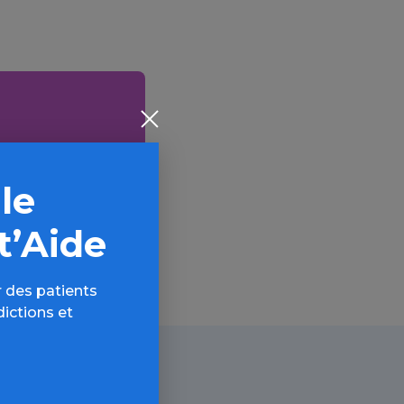
AQ,
 le
t’Aide
 des patients
dictions et