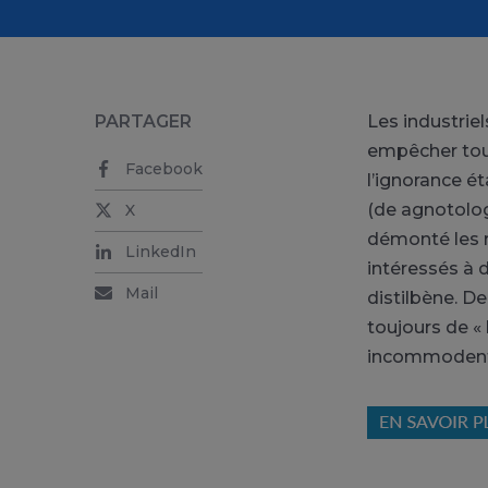
PARTAGER
Les industrie
empêcher tout
Facebook
l’ignorance é
(de agnotologi
X
démonté les r
LinkedIn
intéressés à 
Mail
distilbène. 
toujours de «
incommoden