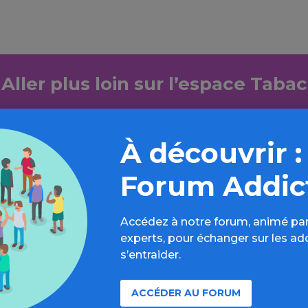
Aller plus loin sur l’espace Tabac
formations, parcours d’évaluations, bonnes pratiques, F
annuaires, ressources, actualités...
À découvrir :
Découvrir
Forum Addic
Accédez à notre forum, animé par
experts, pour échanger sur les ad
s’entraider.
ACCÉDER AU FORUM
À lire aussi