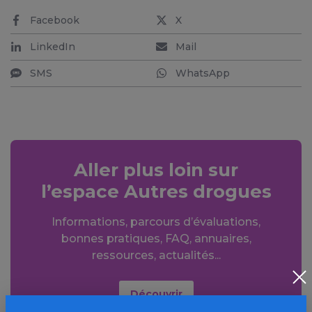
Facebook
X
LinkedIn
Mail
SMS
WhatsApp
Aller plus loin sur
l’espace Autres drogues
Informations, parcours d’évaluations,
bonnes pratiques, FAQ, annuaires,
ressources, actualités...
Découvrir