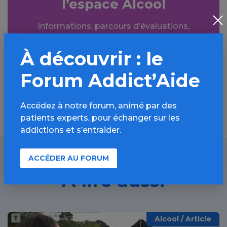
l’espace Alcool
Informations, parcours d’évaluations,
bonnes pratiques, FAQ, annuaires,
ressources, actualités...
À découvrir : le
Forum Addict’Aide
Découvrir
Accédez à notre forum, animé par des
patients experts, pour échanger sur les
addictions et s’entraider.
ACCÉDER AU FORUM
À lire aussi
Alcool / Article