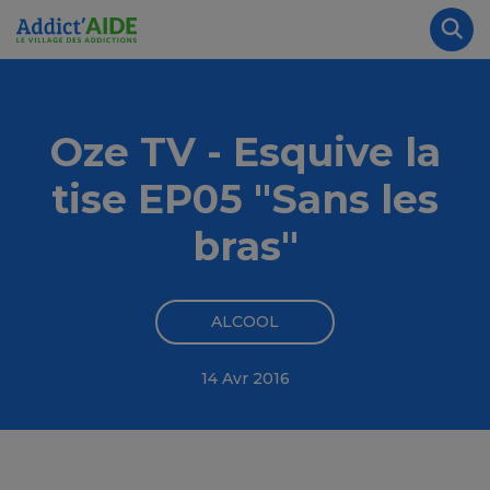
Aller au contenu principal
Panneau de gestion des cookies
Rec
Oze TV - Esquive la
tise EP05 "Sans les
bras"
ALCOOL
14 Avr 2016