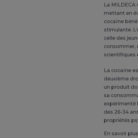
La MILDECA vo
mettant en év
cocaïne bénéf
stimulante. L’
celle des jeu
consommer, de
scientifiques
La cocaïne est
deuxième drog
un produit don
sa consommat
expérimenté l
des 26-34 ans
propriétés ps
En savoir plus