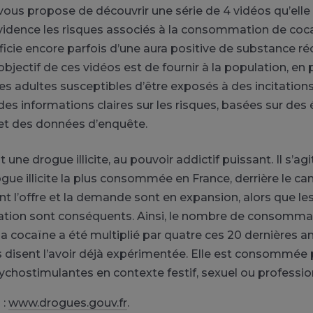
us propose de découvrir une série de 4 vidéos qu’elle 
idence les risques associés à la consommation de coca
icie encore parfois d’une aura positive de substance ré
objectif de ces vidéos est de fournir à la population, en p
nes adultes susceptibles d’être exposés à des incitation
s informations claires sur les risques, basées sur des
 et des données d’enquête.
 une drogue illicite, au pouvoir addictif puissant. Il s’agi
ue illicite la plus consommée en France, derrière le can
t l’offre et la demande sont en expansion, alors que les 
ion sont conséquents. Ainsi, le nombre de consomma
a cocaïne a été multiplié par quatre ces 20 dernières a
 disent l’avoir déjà expérimentée. Elle est consommée 
ychostimulantes en contexte festif, sexuel ou professio
 :
www.drogues.gouv.fr
.