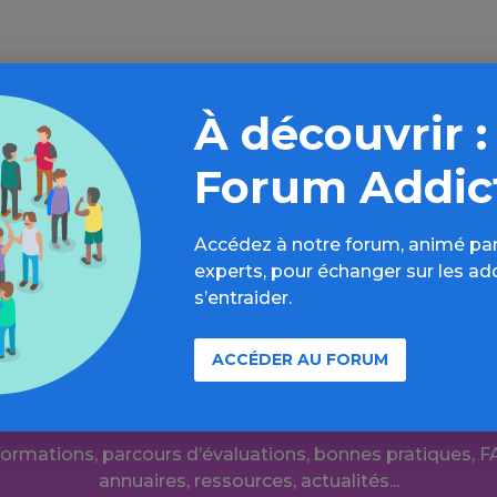
À découvrir :
Forum Addic
Source de l'article : MILDECA
» en savoir plus
Accédez à notre forum, animé par
experts, pour échanger sur les ad
s’entraider.
ACCÉDER AU FORUM
r plus loin sur l’espace Autres dr
formations, parcours d’évaluations, bonnes pratiques, F
annuaires, ressources, actualités...