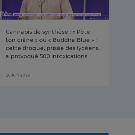
Cannabis de synthèse : « Pète
Poi
ton crâne » ou « Buddha Blue » :
les
cette drogue, prisée des lycéens,
dis
a provoqué 500 intoxications
202
26 JUIN 2026
16 J