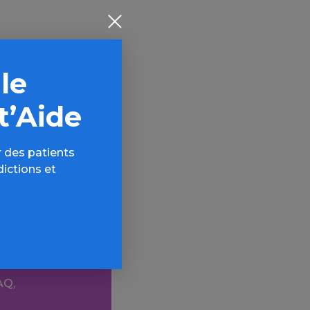
 le
t’Aide
 des patients
dictions et
ogues
AQ,