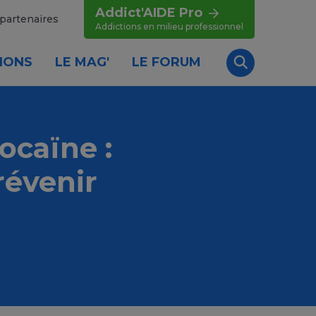
Addict'AIDE Pro
partenaires
Addictions en milieu professionnel
IONS
LE MAG'
LE FORUM
Recherche
ocaïne :
révenir