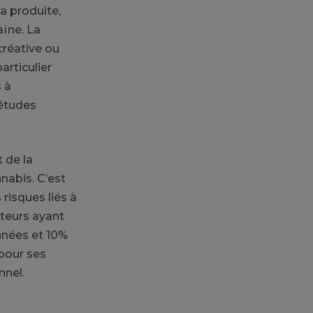
a produite,
ïne. La
créative ou
articulier
s à
 études
t de la
nabis. C’est
risques liés à
teurs ayant
nnées et 10%
pour ses
nnel.