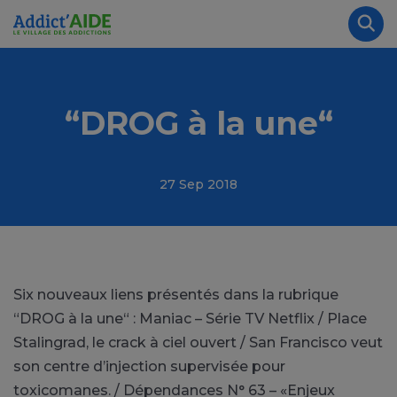
Aller au contenu principal
Panneau de gestion des cookies
Rec
“DROG à la une“
27 Sep 2018
Six nouveaux liens présentés dans la rubrique
“DROG à la une“ : Maniac – Série TV Netflix / Place
Stalingrad, le crack à ciel ouvert / San Francisco veut
son centre d’injection supervisée pour
toxicomanes. / Dépendances N° 63 – «Enjeux