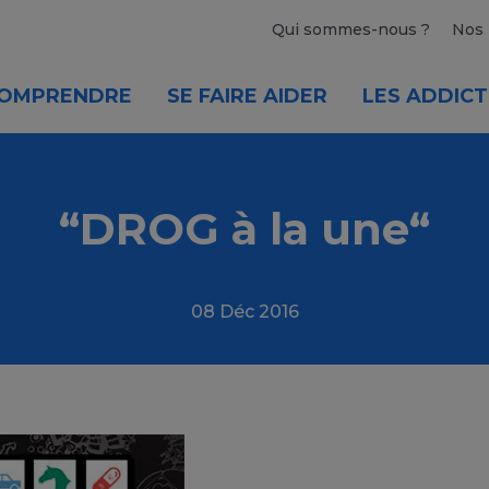
Qui sommes-nous ?
Nos 
OMPRENDRE
SE FAIRE AIDER
LES ADDICT
“DROG à la une“
08 Déc 2016