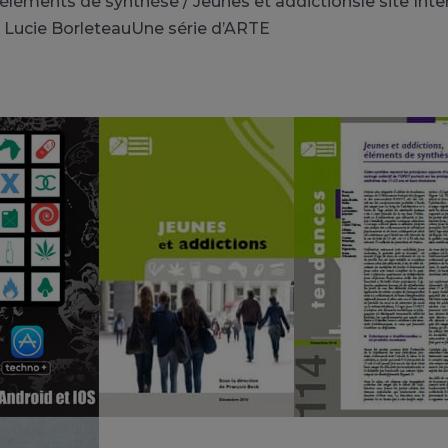
,éléments de synthèse / Jeunes et addictionsle site Inte
 Lucie BorleteauUne série d’ARTE