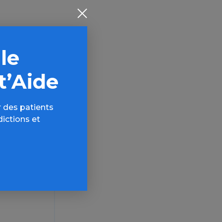
 le
t’Aide
 des patients
dictions et