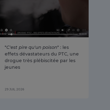
"
C'est pire qu'un poison
" : les
«
O
effets dévastateurs du PTC, une
se 
drogue très plébiscitée par les
Cha
jeunes
du 
29 JUIL 2026
29 J