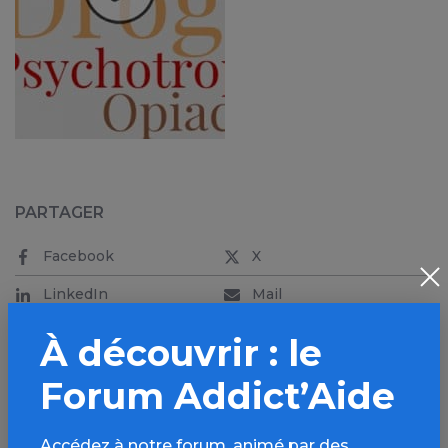
PARTAGER
Facebook
X
LinkedIn
Mail
SMS
WhatsApp
À découvrir : le
Forum Addict’Aide
Accédez à notre forum, animé par des