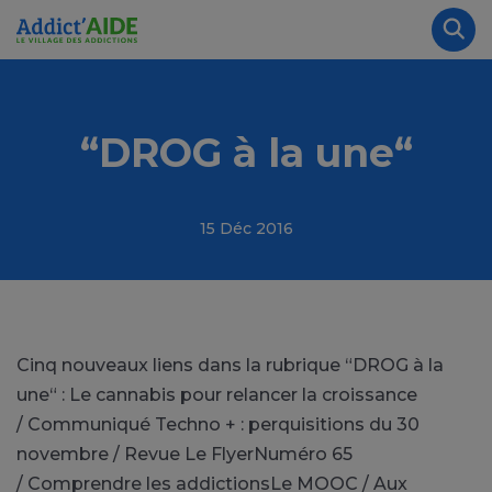
Aller au contenu principal
Panneau de gestion des cookies
Rec
“DROG à la une“
15 Déc 2016
Cinq nouveaux liens dans la rubrique “DROG à la
une“ : Le cannabis pour relancer la croissance
/ Communiqué Techno + : perquisitions du 30
novembre / Revue Le FlyerNuméro 65
/ Comprendre les addictionsLe MOOC / Aux