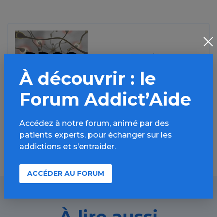
Source de l'article :
Drogbox
À découvrir : le
» en savoir plus
Forum Addict’Aide
Accédez à notre forum, animé par des
patients experts, pour échanger sur les
addictions et s’entraider.
ACCÉDER AU FORUM