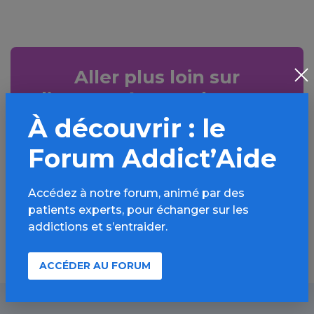
Aller plus loin sur
l’espace Autres drogues
À découvrir : le
Informations, parcours d’évaluations,
bonnes pratiques, FAQ, annuaires,
Forum Addict’Aide
ressources, actualités...
Accédez à notre forum, animé par des
Découvrir
patients experts, pour échanger sur les
addictions et s’entraider.
ACCÉDER AU FORUM